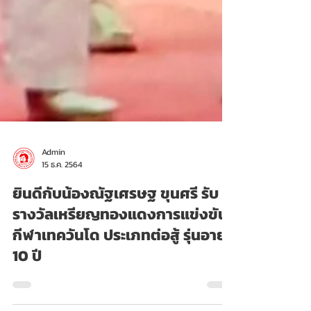
Admin
15 ธ.ค. 2564
ยินดีกับน้องณัฐเศรษฐ ขุนศรี รับ
รางวัลเหรียญทองแดงการแข่งขัน
กีฬาเทควันโด ประเภทต่อสู้ รุ่นอายุ