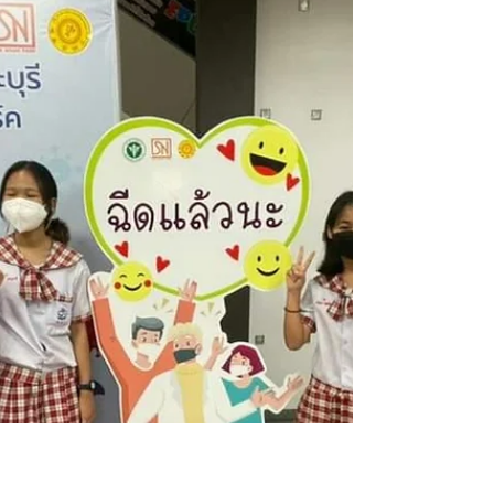
โรงเรียนอนุบาลยุววิทยา นำ
นักเรียนเข้ารับการฉีดวัคซีน Pfizer
เข็มที่ 2