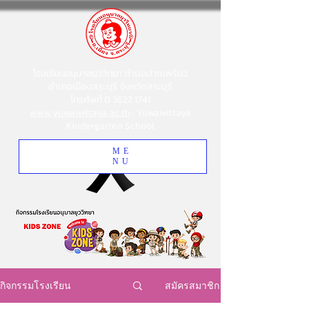
โรงเรียนอนุบาลยุววิทยา ตำบลปากเพรียว
อำเภอเมืองสระบุรี จังหวัดสระบุรี
โทรศัพท์
0 3622 1741
www.yuwawittaya.ac.th
: Yuwawittaya
Kindergarten School
ME
NU
สมัครสมาชิก
กิจกรรมโรงเรียน