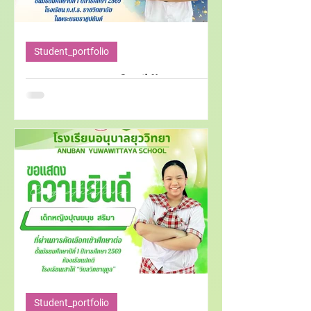
Student_portfolio
ขอแสดงความยินดีกับ
นักเรียน ที่สอบเข้าศึกษาต่อใน
ชั้นมัธยมศึกษาปีที่ ๑ ปีการ
ศึกษา ๒๕๖๙ โรงเรียนภ.ป.ร.
ราชวิทยาลัย ในพระบรม
ราชูปถัมภ์ จังหวัดนครปฐม
Student_portfolio