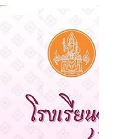
จ.กรุงเทพมหานคร