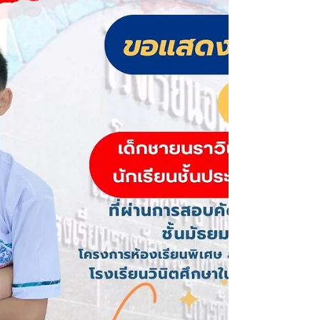
หยอดวัคซีนป้องกันโรคโปลิโอ