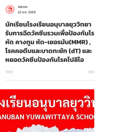
Admin
22 ธ.ค. 2568
นักเรียนโรงเรียนอนุบาลยุววิทยา
รับการฉีดวัคซีนรวมเพื่อป้องกันโรค
หัด คางทูม หัด-เยอรมัน(MMR) ,
โรคคอตีบและบาดทะยัก (dT) และ