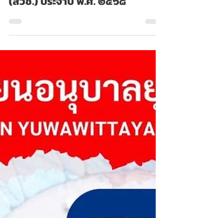
สอบวัดทักษะวิชาการระดับชาติ
(สวช.) ประจำปี พ.ศ. ๒๕๖๘