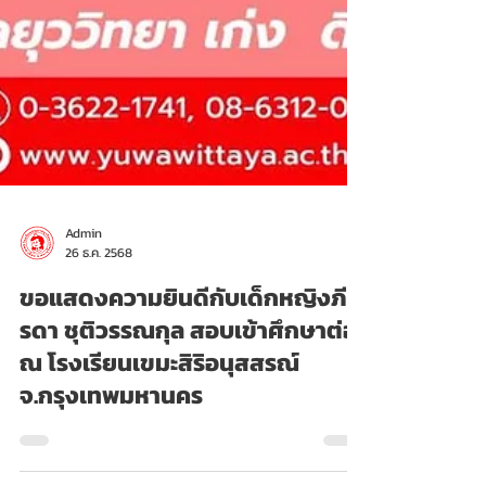
Admin
26 ธ.ค. 2568
ขอแสดงความยินดีกับเด็กหญิงภี
รดา ชุติวรรณกุล สอบเข้าศึกษาต่อ
ณ โรงเรียนเขมะสิริอนุสสรณ์