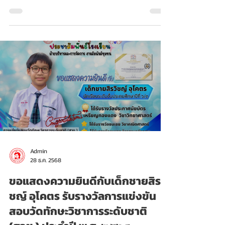
วิชาวิทยาศาสตร์ ประจำปี ๒๕๖๘
Admin
28 ธ.ค. 2568
ขอแสดงความยินดีกับเด็กชายสิรวิ
ชญ์ อุโคตร รับรางวัลการแข่งขัน