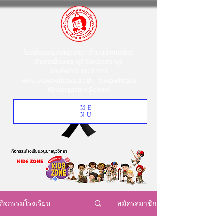
โรงเรียนอนุบาลยุววิทยา ตำบลปากเพรียว
อำเภอเมืองสระบุรี จังหวัดสระบุรี
โทรศัพท์
0 3622 1741
www.yuwawittaya.ac.th
: Yuwawittaya
Kindergarten School
ME
NU
สมัครสมาชิก
กิจกรรมโรงเรียน