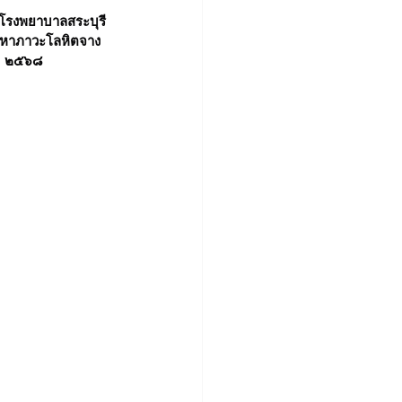
ปัญหาภาวะโลหิตจาง
.ศ. ๒๕๖๘