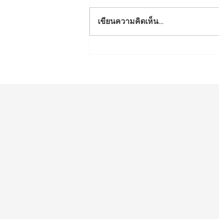
เขียนความคิดเห็น…
ขอแสดงความยินดีกับเด็กหญิง
กวิสรา ดามณี รับรางวัล
ประกาศนียบัตรเหรียญทองแดง
วิชาวิทยาศาสตร์ ประจำปี
๒๕๖๘