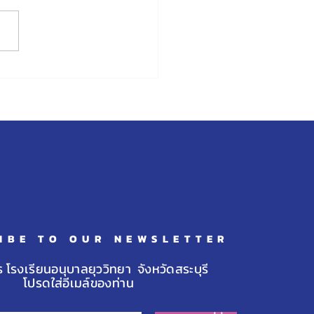
ดงความยินดีกับเด็กหญิง
า ชุติวรรณกุล สอบเข้า
าต่อ ณ โรงเรียนเขมะสิริ
สรณ์ จ.กรุงเทพมหานคร
IBE TO OUR NEWSLETTER
ร โรงเรียนอนุบาลยุววิทยา จังหวัดสระบุรี
โปรดใส่อีเมล์ของท่าน