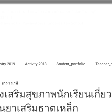
าลยุววิทยา ตำบลปากเพรียว อำเภอเมืองสระบุรี จังหวัดสระบุรี
622 1741
taya.ac.th
: Yuwawittaya Kindergarten School
โครงการสถานศึกษาสีขาว
บุคลากร
ivity 2019
Activity 2018
Student_portfolio
Teacher_p
8
ยาว 1 นาที
17
Activity 2021
Activity 2022
Activity 2023
Ac
งเสริมสุขภาพนักเรียนเกี่ย
นยาเสริมธาตุเหล็ก