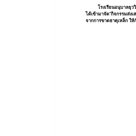
	โรงเรียนอนุบาลยุววิทยาได้ร่วมมือจากงานส่งเสริมสุขภาพและฟื้นฟู กลุ่มงานเวชกรรมสังคมโรงพยาบาลสระบุรี 
ได้เข้ามาจัด“กิจกรรมส่งเ
จากการขาดธาตุเหล็ก ให้กั