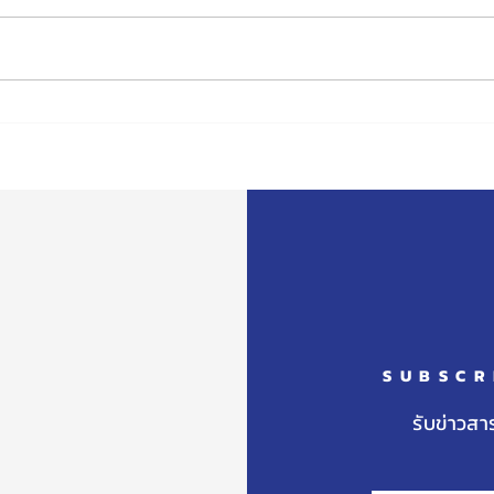
ขอแสดงความยินดีกับเด็กชาย
ขอแส
สิรวิชญ์ อุโคตร รับรางวัลการ
ภีรด
แข่งขันสอบวัดทักษะวิชาการ
ศึกษ
ระดับชาติ (สวช.) ประจำปี พ.ศ.
อนุส
๒๕๖๘
SUBSCR
รับข่าวสา