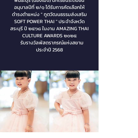
พันธะบุรี (น้องโมจิ) นักเรียนระดับชั้น
อนุบาลปีที่ ๒/๑ ได้รับการคัดเลือกให้
ดำรงตำแหน่ง “ ทูตวัฒนธรรมส่งเสริม
SOFT POWER THAI " ประจำจังหวัด
สระบุรี ปี ๒๕๖๘ ในงาน AMAZING THAI
CULTURE AWARDS ๒๐๒๕
รับรางวัลพัสตราภรณ์แห่งสยาม
ประจำปี 2568