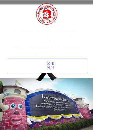
โรงเรียนอนุบาลยุววิทยา ตำบลปากเพรียว
อำเภอเมืองสระบุรี จังหวัดสระบุรี
โทรศัพท์
0 3622 1741
www.yuwawittaya.ac.th
: Yuwawittaya
Kindergarten School
ME
NU