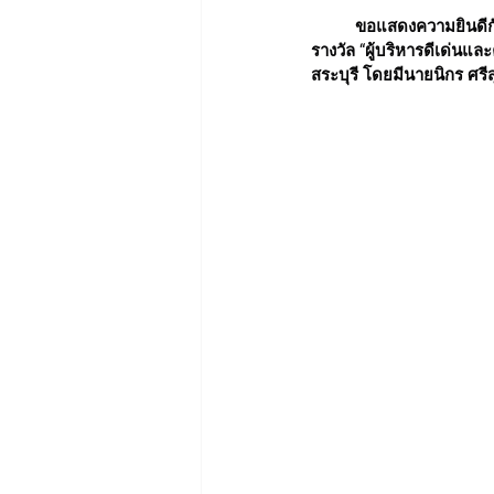
	ขอแสดงความยินดีกับนางสาวเจียมจิต ยุววิทยา ผู้อำนวยการโรงเรียนอนุบาลยุววิทยา และบุคลากรครูที่เข้ารับ
รางวัล “ผู้บริหารดีเด่นแล
สระบุรี โดยมีนายนิกร ศรีส