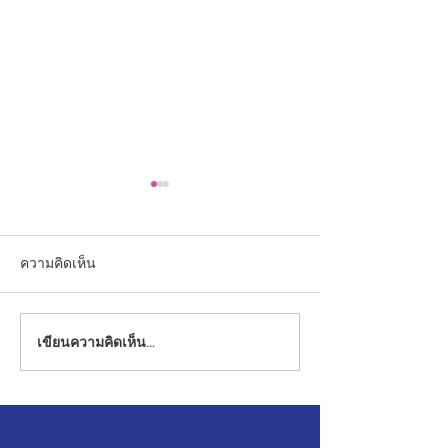
ความคิดเห็น
เขียนความคิดเห็น…
คุณครูโรงเรียนอนุบาลยุว
กิจกรรมถวายพระพ
วิทยา รับรางวัล ณ งานวัน
ในวโรกาส วันเฉล
การศึกษาเอกชนประจำปี
พระชนมพรรษาพ
๒๕๖๙
สมเด็จพระปรเม