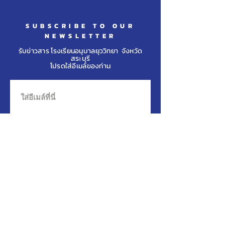
รามาธิบดีศรีสิน
วชิราลงกรณ พระ
SUBSCRIBE TO OUR
NEWSLETTER
เจ้าอยู่หัว
รับข่าวสาร โรงเรียนอนุบาลยุววิทยา จังหวัด
สระบุรี
โปรดใส่อีเมล์ของท่าน
กดสมัครที่นี่