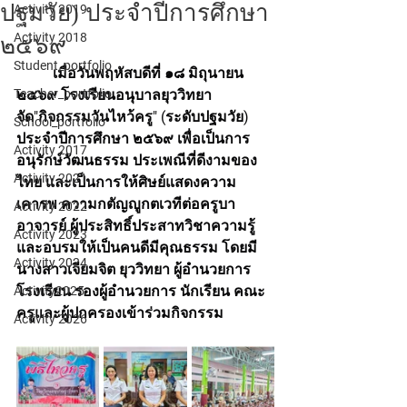
ปฐมวัย) ประจำปีการศึกษา
Activity 2019
Activity 2018
๒๕๖๙
Student_portfolio
	เมื่อวันพฤหัสบดีที่ ๑๘ มิถุนายน 
Teacher_portfolio
๒๕๖๙ โรงเรียนอนุบาลยุววิทยา 
จัด"กิจกรรมวันไหว้ครู" (ระดับปฐมวัย) 
School_portfolio
ประจำปีการศึกษา ๒๕๖๙ เพื่อเป็นการ
Activity 2017
อนุรักษ์วัฒนธรรม ประเพณีที่ดีงามของ
Activity 2021
ไทย และเป็นการให้ศิษย์แสดงความ
เคารพ ความกตัญญูกตเวทีต่อครูบา
Activity 2022
อาจารย์ ผู้ประสิทธิ์ประสาทวิชาความรู้ 
Activity 2023
และอบรมให้เป็นคนดีมีคุณธรรม โดยมี
Activity 2024
นางสาวเจียมจิต ยุววิทยา ผู้อำนวยการ
โรงเรียน รองผู้อำนวยการ นักเรียน คณะ
Activity2025
ครูและผู้ปกครองเข้าร่วมกิจกรรม
Activity 2026