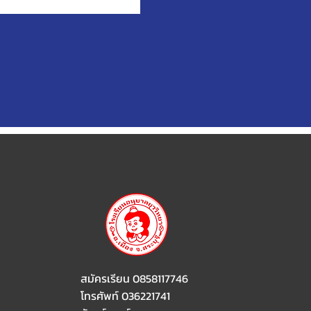
สมัครเรียน 0858117746
โทรศัพท์ 036221741