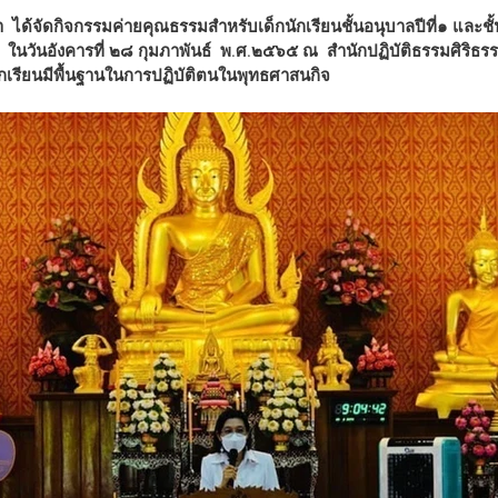
นวันอังคารที่ ๒๘ กุมภาพันธ์  พ.ศ.๒๕๖๕ ณ  สำนักปฏิบัติธรรมศิริธรรมม
ห้นักเรียนมีพื้นฐานในการปฏิบัติตนในพุทธศาสนกิจ