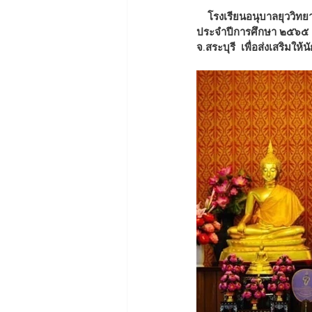
    โรงเรียนอนุบาลยุววิทยา  ได้จัดกิจกรรมค่ายคุณธรรมสำหรับเด็กนักเรียนชั้นอนุบาลปีที่๑ และชั้นอนุบาลปีที่ ๒ 
ประจำปีการศึกษา ๒๕๖๕   ใ
จ.สระบุรี  เพื่อส่งเสริมใ