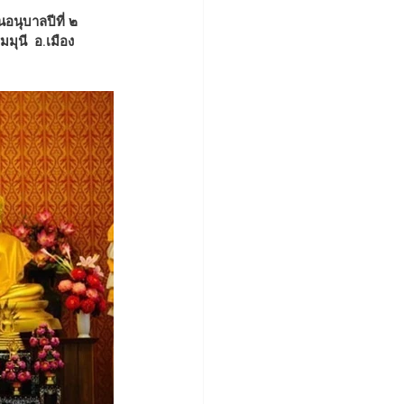
ุนี  อ.เมือง  