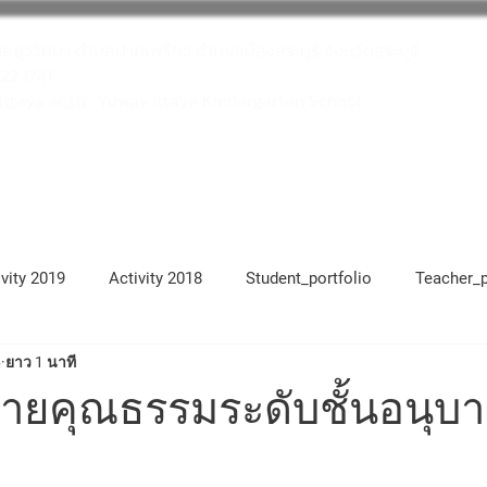
าลยุววิทยา ตำบลปากเพรียว อำเภอเมืองสระบุรี จังหวัดสระบุรี
622 1741
taya.ac.th
: Yuwawittaya Kindergarten School
โครงการสถานศึกษาสีขาว
บุคลากร
ivity 2019
Activity 2018
Student_portfolio
Teacher_p
6
ยาว 1 นาที
17
Activity 2021
Activity 2022
Activity 2023
Ac
ายคุณธรรมระดับชั้นอนุบาล