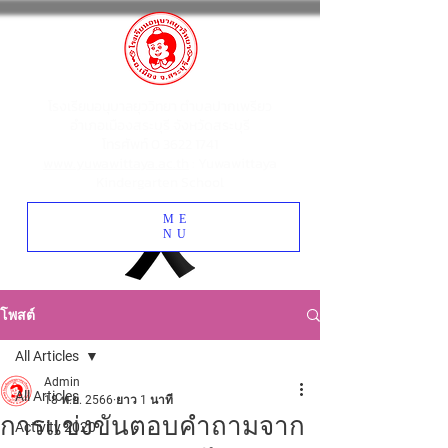
โรงเรียนอนุบาลยุววิทยา ตำบลปากเพรียว
อำเภอเมืองสระบุรี จังหวัดสระบุรี
โทรศัพท์
0 3622 1741
www.yuwawittaya.ac.th
: Yuwawittaya
Kindergarten School
ME
NU
โพสต์
All Articles
Admin
All Articles
18 พ.ย. 2566
ยาว 1 นาที
การแข่งขันตอบคำถามจาก
Activity 2020