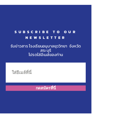
การศึกษาเอกชนประจำปี
รางวัลจากการแข่
๒๕๖๙
น้ำ รายการ “Th
Unicorns 2026" รุ่
SUBSCRIBE TO OUR
NEWSLETTER
รับข่าวสาร โรงเรียนอนุบาลยุววิทยา จังหวัด
สระบุรี
โปรดใส่อีเมล์ของท่าน
กดสมัครที่นี่