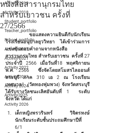
หนังสือสารานุกรมไทย
Activity 2019
Activity 2018
สำหรับเยาวชน ครั้งที่
Student_portfolio
27/2566
Teacher_portfolio
	ขอแสดงความยินดีกับนักเรียน
School_portfolio
โรงเรียนอนุบาลยุววิทยา  ได้เข้าร่วมการ
แข่งขันตอบคำถามจากหนังสือ
Activity 2017
สารานุกรมไทย สำหรับเยาวชน  ครั้งที่ 27 
Activity 2021
ประจำปี 2566 เมื่อวันที่18 พฤศจิกายน 
Activity 2022
พ.ศ. 2566  ซึ่งจัดโดยสโมสรไลออนส์
Activity 2023
สระบุรี ภาค 310 เอ 2 ณ โรงเรียน
เทศบาล1  (วัดทองพุ่มพวง) จังหวัดสระบุรี 
Activity 2024
ได้รับรางวัลชนะเลิศอันดับที่ 1  ระดับ
Activity2025
จังหวัด ได้แก่
Activity 2026
เด็กหญิงพรวรินทร์ วิจิตรหงษ์  
นักเรียนระดับชั้นประถมศึกษาปีที่ 
6/1 