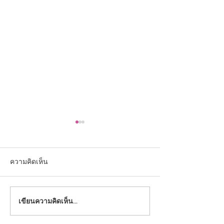
ความคิดเห็น
เขียนความคิดเห็น…
คุณครูโรงเรียนอนุบาลยุว
ขอแสดงความยินด
วิทยา รับรางวัล ณ งานวัน
หญิงพีชญา ศรีทอ