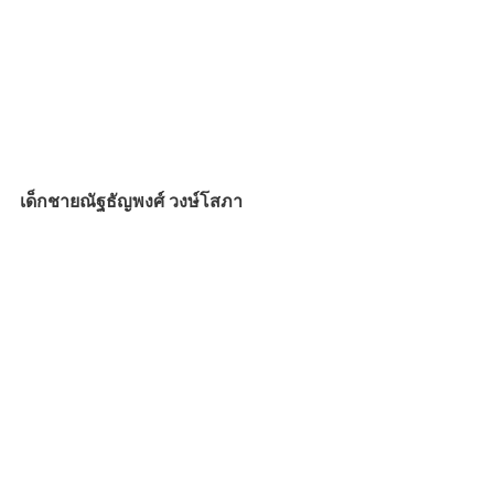
เด็กชายณัฐธัญพงศ์ วงษ์โสภา