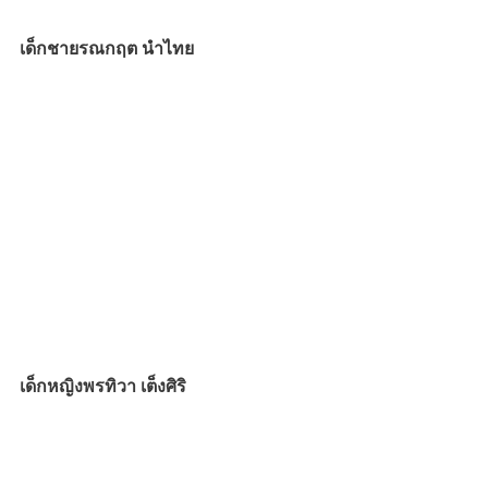
เด็กชายรณกฤต นำไทย
เด็กหญิงพรทิวา เต็งศิริ