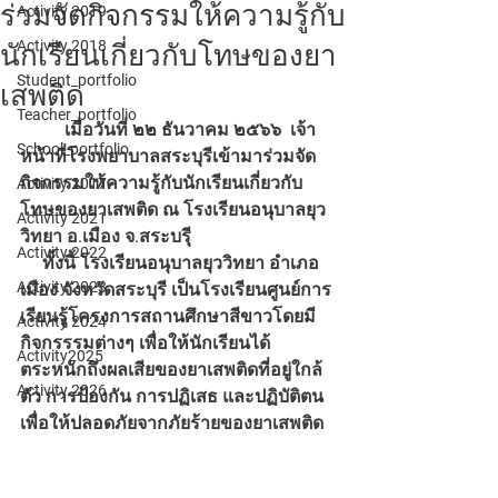
ร่วมจัดกิจกรรมให้ความรู้กับ
Activity 2019
Activity 2018
นักเรียนเกี่ยวกับโทษของยา
Student_portfolio
เสพติด
Teacher_portfolio
	เมื่อวันที่ ๒๒ ธันวาคม ๒๕๖๖  เจ้า
School_portfolio
หน้าที่โรงพยาบาลสระบุรีเข้ามาร่วมจัด
กิจกรรมให้ความรู้กับนักเรียนเกี่ยวกับ
Activity 2017
โทษของยาเสพติด ณ โรงเรียนอนุบาลยุว
Activity 2021
วิทยา อ.เมือง จ.สระบรุี 
Activity 2022
     ทั้งนี้ โรงเรียนอนุบาลยุววิทยา อำเภอ
Activity 2023
เมือง จังหวัดสระบุรี เป็นโรงเรียนศูนย์การ
เรียนรู้โครงการสถานศึกษาสีขาวโดยมี
Activity 2024
กิจกรรรมต่างๆ เพื่อให้นักเรียนได้
Activity2025
ตระหนักถึงผลเสียของยาเสพติดที่อยู่ใกล้
Activity 2026
ตัว การป้องกัน การปฏิเสธ และปฏิบัติตน
เพื่อให้ปลอดภัยจากภัยร้ายของยาเสพติด