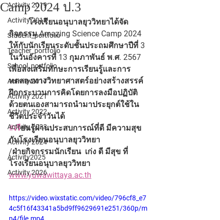
Camp 2024 ป.3
Activity 2019
Activity 2018
	โรงเรียนอนุบาลยุววิทยาได้จัด
กิจกรรม Amazing Science Camp 2024 
Student_portfolio
ให้กับนักเรียนระดับชั้นประถมศึกษาปีที่ 3 
Teacher_portfolio
ในวันอังคารที่ 13 กุมภาพันธ์ พ.ศ. 2567 
School_portfolio
เพื่อส่งเสริมทักษะการเรียนรู้และการ
ทดลองทางวิทยาศาสตร์อย่างสร้างสรรค์ 
Activity 2017
ฝึกกระบวนการคิดโดยการลงมือปฏิบัติ
Activity 2021
ด้วยตนเองสามารถนำมาประยุกต์ใช้ใน
Activity 2022
ชีวิตประจำวันได้
Activity 2023
#เร
ียนรู้ผ่านประสบการณ์ที่ดี มีความสุข
กับโรงเรียนอนุบาลยุววิทยา
Activity 2024
/ฝ่ายกิจกรรมนักเรียน  เก่ง ดี มีสุข ที่ 
Activity2025
โรงเรียนอนุบาลยุววิทยา 
Activity 2026
www.yuwawittaya.ac.th
https://video.wixstatic.com/video/796cf8_e7
4c5f16f43341a5bd9ff9629691e251/360p/m
p4/file.mp4