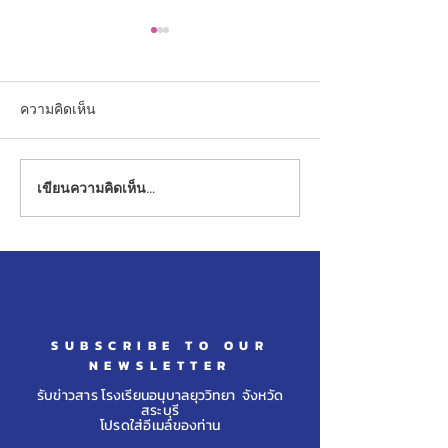
ความคิดเห็น
เขียนความคิดเห็น…
ขอแสดงความยินดีกับเด็ก
ขอแสดงความยินด
ชายสิรวิชญ์ อุโคตร รับ
หญิงภีรดา ชุติว
รางวัลการแข่งขันสอบวัด
สอบเข้าศึกษาต่อ
ทักษะวิชาการระดับชาติ
โรงเรียนเขมะสิริ
(สวช.) ประจำปี พ.ศ. ๒๕๖๘
จ.กรุงเทพมหาน
SUBSCRIBE TO OUR
NEWSLETTER
รับข่าวสาร โรงเรียนอนุบาลยุววิทยา จังหวัด
สระบุรี
โปรดใส่อีเมล์ของท่าน