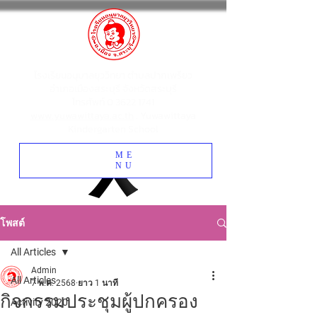
โรงเรียนอนุบาลยุววิทยา ตำบลปากเพรียว
อำเภอเมืองสระบุรี จังหวัดสระบุรี
โทรศัพท์
0 3622 1741
www.yuwawittaya.ac.th
: Yuwawittaya
Kindergarten School
ME
NU
โพสต์
All Articles
Admin
All Articles
7 พ.ค. 2568
ยาว 1 นาที
กิจกรรมประชุมผู้ปกครอง
Activity 2020