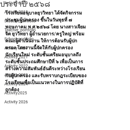
ประจำปี ๒๕๖๘
Activity 2019
Activity 2018
โรงเรียนอนุบาลยุววิทยา ได้จัดกิจกรรม
ประชุมผู้ปกครอง ขึ้นในวันพุธที่ ๗ 
Student_portfolio
พฤษภาคม พ.ศ.๒๕๖๘ โดย นางสาวเจียม
Teacher_portfolio
จิต ยุววิทยา ผู้อำนวยการ/ครูใหญ่ พร้อม
School_portfolio
คณะผู้ดำเนินงาน ให้การต้อนรับผู้ปก
ตรอง โดยงานนี้จัดให้กับผู้ปกครอง
Activity 2017
นักเรียนใหม่ ระดับชั้นเตรียมอนุบาลถึง
Activity 2021
ระดับชั้นประถมศึกษาปีที่ ๖ เพื่อเป็นการ
Activity 2022
สร้างความสัมพันธ์อันดีระหว่างโรงเรียน
Activity 2023
กับผู้ปกครอง และรับทราบกฎระเบียบของ
โรงเรียนเพื่อเป็นแนวทางในการปฏิบัติที่
Activity 2024
ถูกต้อง
Activity2025
Activity 2026