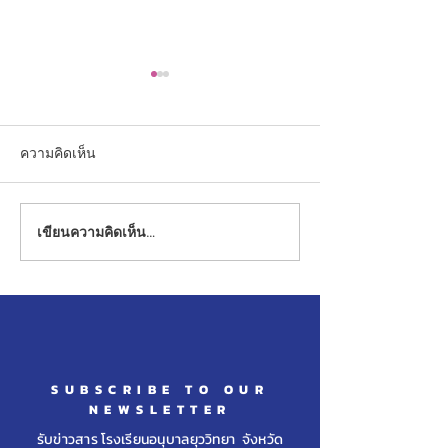
ความคิดเห็น
เขียนความคิดเห็น…
ขอแสดงความยินดีกับ
ขอแสดงความยินด
นักเรียนในระดับชั้นประถม
นักเรียนในระดับ
ศึกษาปีที่ ๖
ศึกษาปีที่ ๖ ศึกษา
โรงเรียนวินิตศึ
ราชูปถัมภ์ จ.ลพบุ
SUBSCRIBE TO OUR
NEWSLETTER
รับข่าวสาร โรงเรียนอนุบาลยุววิทยา จังหวัด