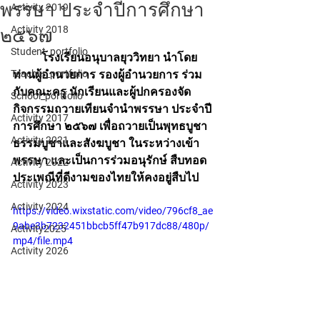
พรรษา ประจำปีการศึกษา
Activity 2019
Activity 2018
๒๕๖๗
Student_portfolio
	โรงเรียนอนุบาลยุววิทยา นำโดย
Teacher_portfolio
ท่านผู้อำนวยการ รองผู้อำนวยการ ร่วม
กับคณะครู นักเรียนและผู้ปกครองจัด
School_portfolio
กิจกรรมถวายเทียนจำนำพรรษา ประจำปี
Activity 2017
การศึกษา ๒๕๖๗ เพื่อถวายเป็นพุทธบูชา 
Activity 2021
ธรรมบูชาและสังฆบูชา ในระหว่างเข้า
พรรษา และเป็นการร่วมอนุรักษ์ สืบทอด
Activity 2022
ประเพณีที่ดีงามของไทยให้คงอยู่สืบไป
Activity 2023
Activity 2024
https://video.wixstatic.com/video/796cf8_ae
9abe3b7232451bbcb5ff47b917dc88/480p/
Activity2025
mp4/file.mp4
Activity 2026