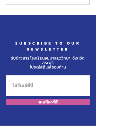
นักเรียนในระดับชั้นประถม
นักเรียนในระดับ
ศึกษาปีที่ ๖
ศึกษาปีที่ ๖ ศึกษา
โรงเรียนวินิตศึ
ราชูปถัมภ์ จ.ลพบุ
SUBSCRIBE TO OUR
NEWSLETTER
รับข่าวสาร โรงเรียนอนุบาลยุววิทยา จังหวัด
สระบุรี
โปรดใส่อีเมล์ของท่าน
กดสมัครที่นี่