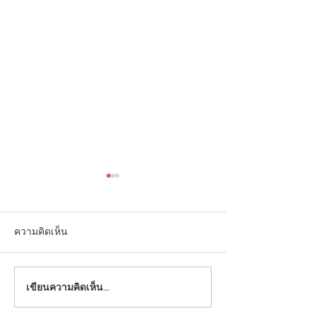
ความคิดเห็น
เขียนความคิดเห็น…
ขอแสดงความยินดีกับเด็ก
ขอแสดงความยินด
หญิงพีชญา ศรีทองหลาง รับ
ชายภาคิน ชุมประ