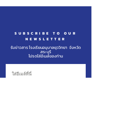
รางวัลจากการแข่งขันว่าย
รับรางวัลเหรียญเ
น้ำ รายการ “Theme
การแข่งขันเทคว
Unicorns 2026" รุ่นอายุ ๙ ปี
รายการ “NATT
JUNIOR TAEK
SUBSCRIBE TO OUR
CHAMPIONSHIP
NEWSLETTER
รับข่าวสาร โรงเรียนอนุบาลยุววิทยา จังหวัด
สระบุรี
โปรดใส่อีเมล์ของท่าน
กดสมัครที่นี่