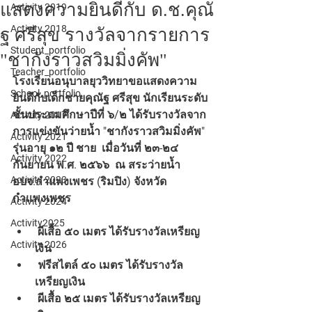
แสดงความยินดีกับ ด.ช.คุณั
Activity 2019
Activity 2018
ฐ ศรีสุข รางวัลจากรายการ
Student_portfolio
"ชากังราวสวิมมิ่งคัพ"
Teacher_portfolio
โรงเรียนอนุบาลยุววิทยาขอแสดงความ
School_portfolio
ยินดีกับเด็กชายคุณัฐ ศรีสุข นักเรียนระดับ
ชั้นประถมศึกษาปีที่ ๖/๒ ได้รับรางวัลจาก
Activity 2017
การแข่งขันว่ายน้ำ "ชากังราวสวิมมิ่งคัพ"  
Activity 2021
รุ่นอายุ ๑๒ ปี ชาย  เมื่อวันที่ ๒๓-๒๔ 
Activity 2022
กันยายน พ.ศ. ๒๕๖๖  ณ สระว่ายน้ำ 
Activity 2023
อบจ.กำแพงเพชร (ริมปิง) จังหวัด
กำแพงเพชร
Activity 2024
Activity2025
 ผีเสื้อ ๕๐ เมตร ได้รับรางวัลเหรียญ
Activity 2026
เงิน
 ฟรีสไตล์ ๕๐ เมตร ได้รับรางวัล
เหรียญเงิน
 ผีเสื้อ ๒๕ เมตร ได้รับรางวัลเหรียญ