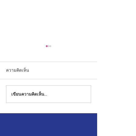
ความคิดเห็น
เขียนความคิดเห็น…
คุณครูโรงเรียนอนุบาลยุว
กิจกรรมถวายพระพ
วิทยา รับรางวัล ณ งานวัน
ในวโรกาส วันเฉล
การศึกษาเอกชนประจำปี
พระชนมพรรษาพ
๒๕๖๙
สมเด็จพระปรเม
รามาธิบดีศรีสิน