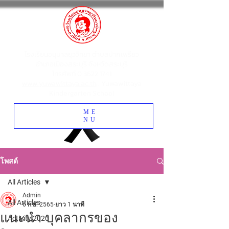
โรงเรียนอนุบาลยุววิทยา ตำบลปากเพรียว
อำเภอเมืองสระบุรี จังหวัดสระบุรี
โทรศัพท์
0 3622 1741
www.yuwawittaya.ac.th
: Yuwawittaya
Kindergarten School
ME
NU
โพสต์
All Articles
Admin
All Articles
6 ก.ย. 2565
ยาว 1 นาที
แนะนำ บุคลากรของ
Activity 2020