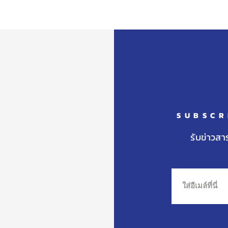
พีชญา ศรีทองหลาง รับรางวัล
ภาคิ
จากการแข่งขันว่ายน้ำ รายการ
เหรี
“Theme Unicorns 2026" รุ่นอายุ
ควัน
“NA
๙ ปี
TAE
CHA
SUBSCR
รับข่าวสา