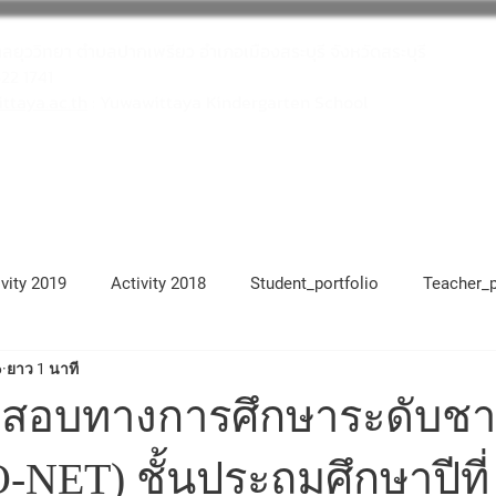
าลยุววิทยา ตำบลปากเพรียว อำเภอเมืองสระบุรี จังหวัดสระบุรี
622 1741
taya.ac.th
: Yuwawittaya Kindergarten School
โครงการสถานศึกษาสีขาว
บุคลากร
ivity 2019
Activity 2018
Student_portfolio
Teacher_p
6
ยาว 1 นาที
17
Activity 2021
Activity 2022
Activity 2023
Ac
อบทางการศึกษาระดับชาติ
O-NET) ชั้นประถมศึกษาปีที่ 