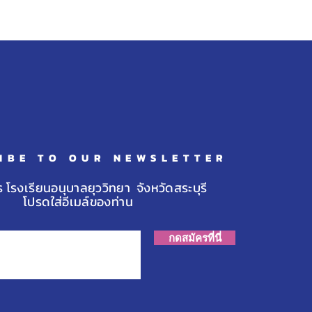
น ชุมประเสริฐ ได้รับรางวัล
ยญเงิน จากการแข่งขันเท
โด รายการ
TTAKORN JUNIOR
KWONDO
MPIONSHIP 2026
IBE TO OUR NEWSLETTER
ร โรงเรียนอนุบาลยุววิทยา จังหวัดสระบุรี
โปรดใส่อีเมล์ของท่าน
กดสมัครที่นี่