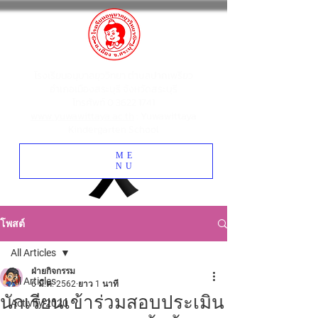
โรงเรียนอนุบาลยุววิทยา ตำบลปากเพรียว
อำเภอเมืองสระบุรี จังหวัดสระบุรี
โทรศัพท์
0 3622 1741
www.yuwawittaya.ac.th
: Yuwawittaya
Kindergarten School
ME
NU
โพสต์
All Articles
ฝ่ายกิจกรรม
All Articles
6 มี.ค. 2562
ยาว 1 นาที
นักเรียนเข้าร่วมสอบประเมิน
Activity 2020