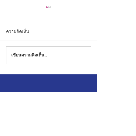
ความคิดเห็น
Christmas Day 20
เขียนความคิดเห็น…
สื่อการเรียนรู้พร้อมทั้งส่ง
เสริมและสนับสนุนการ
สื่อสารภาษาต่างๆ Coding
& Artificial Intelligence: AI
SUBSCRIBE TO OUR
NEWSLETTER
รับข่าวสาร โรงเรียนอนุบาลยุววิทยา จังหวัด
สระบุรี
โปรดใส่อีเมล์ของท่าน