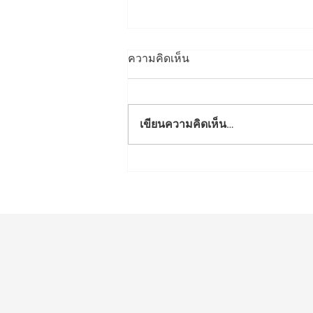
ความคิดเห็น
เขียนความคิดเห็น…
ผลิตภัณฑ์เครื่องดื่มช็อกโกแล
ตมอลค์ ตราไมโล บริษัท
เนสท์เล่ไทยจำกัด จัดกิจกรรม
ให้กับนักเรียน