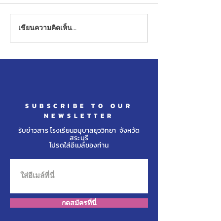
เขียนความคิดเห็น…
ขอแสดงความยินดีกับเด็ก
ขอแสดงความยินด
หญิงพีชญา ศรีทองหลาง รับ
ชายภาคิน ชุมประ
รางวัลจากการแข่งขันว่าย
รับรางวัลเหรียญเ
น้ำ รายการ “Theme
การแข่งขันเทคว
Unicorns 2026" รุ่นอายุ ๙ ปี
รายการ “NATT
JUNIOR TAEK
SUBSCRIBE TO OUR
CHAMPIONSHIP
NEWSLETTER
รับข่าวสาร โรงเรียนอนุบาลยุววิทยา จังหวัด
สระบุรี
โปรดใส่อีเมล์ของท่าน
กดสมัครที่นี่