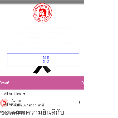
โรงเรียนอนุบาลยุววิทยา ตำบลปากเพรียว
อำเภอเมืองสระบุรี จังหวัดสระบุรี
โทรศัพท์
0 3622 1741
www.yuwawittaya.ac.th
: Yuwawittaya
Kindergarten School
ME
NU
โพสต์
All Articles
Admin
All Articles
4 ก.พ. 2567
ยาว 1 นาที
ขอแสดงความยินดีกับ
Activity 2020