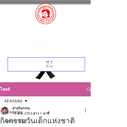
โรงเรียนอนุบาลยุววิทยา ตำบลปากเพรียว
อำเภอเมืองสระบุรี จังหวัดสระบุรี
โทรศัพท์
0 3622 1741
www.yuwawittaya.ac.th
: Yuwawittaya
Kindergarten School
ME
NU
โพสต์
All Articles
ฝ่ายกิจกรรม
All Articles
10 ม.ค. 2563
ยาว 1 นาที
กิจกรรมวันเด็กแห่งชาติ
Activity 2020