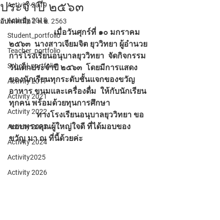
ประจำปี ๒๕๖๓
Activity 2019
Activity 2018
อัปเดตเมื่อ
2 พ.ย. 2563
                       เมื่อวันศุกร์ที่ ๑๐ มกราคม 
Student_portfolio
๒๕๖๓  นางสาวเจียมจิต ยุววิทยา ผู้อำนวย
Teacher_portfolio
การโรงเรียนอนุบาลยุววิทยา  จัดกิจกรรม
School_portfolio
วันเด็กประจำปี ๒๕๖๓  โดยมีการแสดง
ของนักเรียนทุกระดับชั้นแจกของขวัญ 
Activity 2017
อาหาร ขนมและเครื่องดื่ม  ให้กับนักเรียน
Activity 2021
ทุกคน พร้อมด้วยทุนการศึกษา
Activity 2022
	    ทางโรงเรียนอนุบาลยุววิทยา ขอ
ขอบพระคุณผู้ใหญ่ใจดี ที่ได้มอบของ
Activity 2023
ขวัญ มา ณ ที่นี้ด้วยค่ะ
Activity 2024
Activity2025
Activity 2026