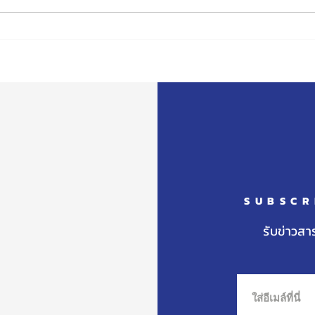
กิจกรรมสัปดาห์วัน Christmas
โรงเ
ระดับปฐมวัย
สมัค
ศึกษ
SUBSCR
รับข่าวสา