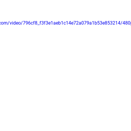
tic.com/video/796cf8_f3f3e1aeb1c14e72a079a1b53e853214/480