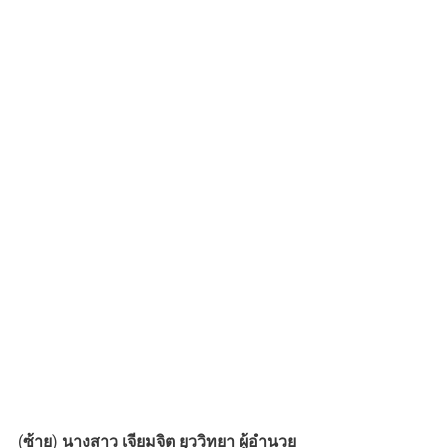
(ซ้าย) นางสาว เจียมจิต ยุววิทยา ผู้อำนวย