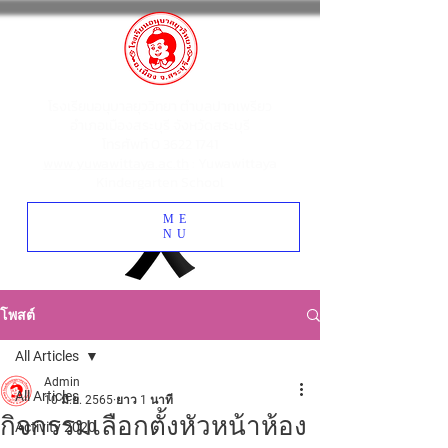
โรงเรียนอนุบาลยุววิทยา ตำบลปากเพรียว
อำเภอเมืองสระบุรี จังหวัดสระบุรี
โทรศัพท์
0 3622 1741
www.yuwawittaya.ac.th
: Yuwawittaya
Kindergarten School
ME
NU
โพสต์
All Articles
Admin
All Articles
10 มิ.ย. 2565
ยาว 1 นาที
กิจกรรมเลือกตั้งหัวหน้าห้อง
Activity 2020