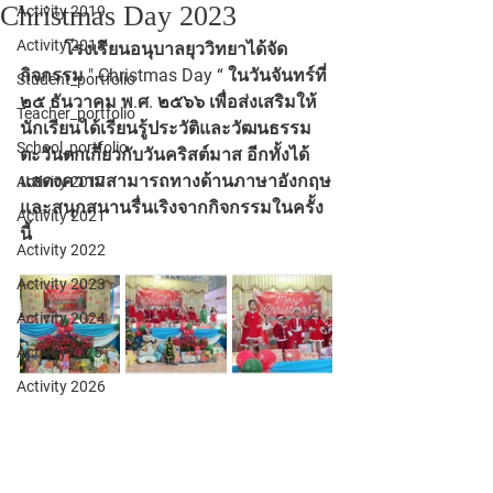
Christmas Day 2023
Activity 2019
Activity 2018
	โรงเรียนอนุบาลยุววิทยาได้จัด
กิจกรรม " Christmas Day “ ในวันจันทร์ที่ 
Student_portfolio
๒๕ ธันวาคม พ.ศ. ๒๕๖๖ เพื่อส่งเสริมให้
Teacher_portfolio
นักเรียนได้เรียนรู้ประวัติและวัฒนธรรม
School_portfolio
ตะวันตกเกี่ยวกับวันคริสต์มาส อีกทั้งได้
แสดงความสามารถทางด้านภาษาอังกฤษ
Activity 2017
และสนุกสนานรื่นเริงจากกิจกรรมในครั้ง
Activity 2021
นี้
Activity 2022
Activity 2023
Activity 2024
Activity2025
Activity 2026