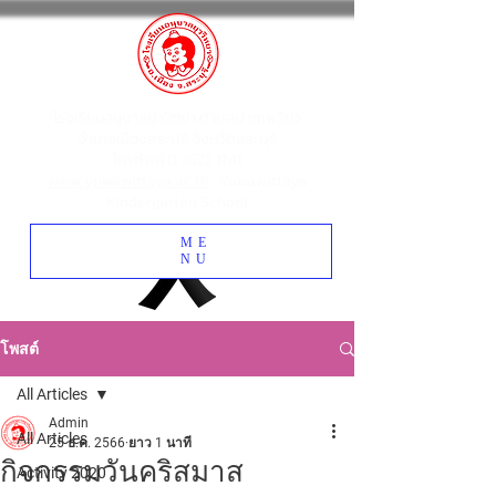
โรงเรียนอนุบาลยุววิทยา ตำบลปากเพรียว
อำเภอเมืองสระบุรี จังหวัดสระบุรี
โทรศัพท์
0 3622 1741
www.yuwawittaya.ac.th
: Yuwawittaya
Kindergarten School
ME
NU
โพสต์
All Articles
Admin
All Articles
25 ธ.ค. 2566
ยาว 1 นาที
กิจกรรมวันคริสมาส
Activity 2020