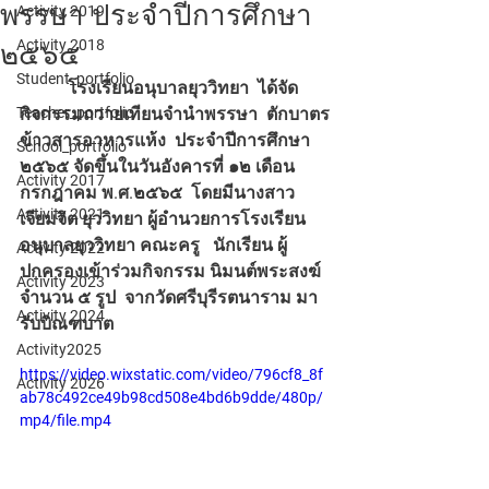
พรรษา ประจำปีการศึกษา
Activity 2019
Activity 2018
๒๕๖๕
Student_portfolio
           โรงเรียนอนุบาลยุววิทยา  ได้จัด
Teacher_portfolio
กิจกรรมถวายเทียนจำนำพรรษา  ตักบาตร
ข้าวสารอาหารแห้ง  ประจำปีการศึกษา 
School_portfolio
๒๕๖๕ จัดขึ้นในวันอังคารที่ ๑๒ เดือน
Activity 2017
กรกฎาคม พ.ศ.๒๕๖๕  โดยมีนางสาว
Activity 2021
เจียมจิต ยุววิทยา ผู้อำนวยการโรงเรียน
อนุบาลยุววิทยา คณะครู   นักเรียน ผู้
Activity 2022
ปกครองเข้าร่วมกิจกรรม นิมนต์พระสงฆ์
Activity 2023
จำนวน ๕ รูป  จากวัดศรีบุรีรตนาราม มา
Activity 2024
รับบิณฑบาต
Activity2025
https://video.wixstatic.com/video/796cf8_8f
Activity 2026
ab78c492ce49b98cd508e4bd6b9dde/480p/
mp4/file.mp4